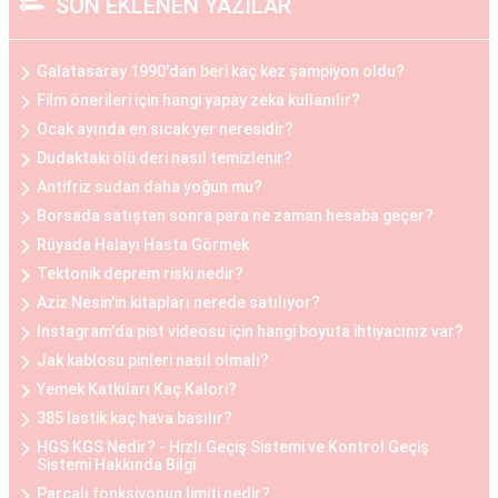
SON EKLENEN YAZILAR
arasında popülerdir.
Göğüs Küçültme Estetiği
Galatasaray 1990'dan beri kaç kez şampiyon oldu?
Büyük göğüslerin neden olduğu fiziksel
Film önerileri için hangi yapay zeka kullanılır?
rahatsızlıklar veya estetik kaygılar nedeniyle bazı
Ocak ayında en sıcak yer neresidir?
kadınlar, göğüs küçültme estetiğini tercih
Dudaktaki ölü deri nasıl temizlenir?
edebilirler. Bu operasyon, göğüs dokusunun ve
Antifriz sudan daha yoğun mu?
yağın çıkarılması ile gerçekleştirilir. Göğüs
Borsada satıştan sonra para ne zaman hesaba geçer?
küçültme estetiği, sırt ve boyun ağrılarını
Rüyada Halayı Hasta Görmek
hafifletmek, postürü düzeltmek ve günlük yaşam
Tektonik deprem riski nedir?
Aziz Nesin'in kitapları nerede satılıyor?
kalitesini artırmak isteyen kadınlar arasında
Instagram'da pist videosu için hangi boyuta ihtiyacınız var?
oldukça yaygındır.
Jak kablosu pinleri nasıl olmalı?
Yemek Katkıları Kaç Kalori?
Göğüs Küçültme ve Büyütme Öncesi ve Sonrası
385 lastik kaç hava basılır?
Göğüs estetiği operasyonları öncesinde ve
HGS KGS Nedir? - Hızlı Geçiş Sistemi ve Kontrol Geçiş
sonrasında belirli adımlar takip edilir. Operasyon
Sistemi Hakkında Bilgi
öncesinde, hasta ile detaylı bir görüşme yapılır,
Parçalı fonksiyonun limiti nedir?