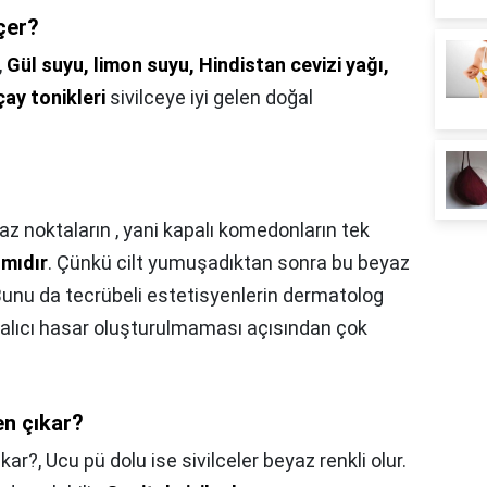
çer?
,
Gül suyu, limon suyu, Hindistan cevizi yağı,
çay tonikleri
sivilceye iyi gelen doğal
az noktaların , yani kapalı komedonların tek
ımıdır
. Çünkü cilt yumuşadıktan sonra bu beyaz
 Bunu da tecrübeli estetisyenlerin dermatolog
kalıcı hasar oluşturulmaması açısından çok
en çıkar?
ıkar?,
Ucu pü dolu ise sivilceler beyaz renkli olur.