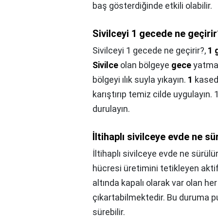
baş gösterdiğinde etkili olabilir.
Sivilceyi 1 gecede ne geçiri
Sivilceyi 1 gecede ne geçirir?,
1 
Sivilce
olan bölgeye
gece
yatmad
bölgeyi ılık suyla yıkayın.
1
kase
karıştırıp temiz cilde uygulayın. 
durulayın.
İltihaplı sivilceye evde ne sü
İltihaplı sivilceye evde ne sürülü
hücresi üretimini tetikleyen aktifl
altında kapalı olarak var olan her
çıkartabilmektedir. Bu duruma p
sürebilir.