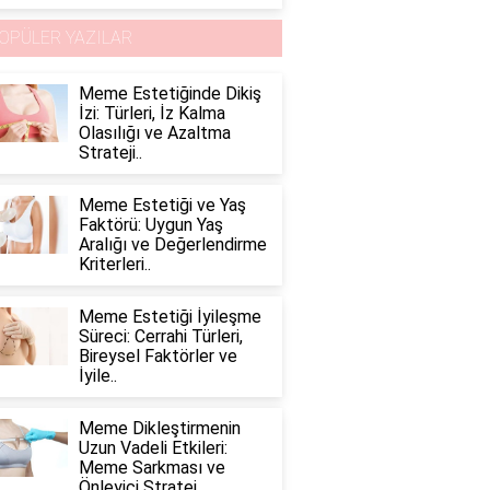
OPÜLER YAZILAR
Meme Estetiğinde Dikiş
İzi: Türleri, İz Kalma
Olasılığı ve Azaltma
Strateji..
Meme Estetiği ve Yaş
Faktörü: Uygun Yaş
Aralığı ve Değerlendirme
Kriterleri..
Meme Estetiği İyileşme
Süreci: Cerrahi Türleri,
Bireysel Faktörler ve
İyile..
Meme Dikleştirmenin
Uzun Vadeli Etkileri:
Meme Sarkması ve
Önleyici Stratej..