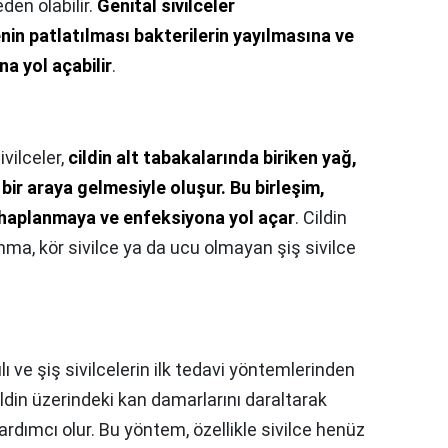
en olabilir.
Genital sivilceler
nin patlatılması bakterilerin yayılmasına ve
a yol açabilir
.
ivilceler,
cildin alt tabakalarında biriken yağ,
n bir araya gelmesiyle oluşur.
Bu birleşim,
tihaplanmaya ve enfeksiyona yol açar
. Cildin
ma, kör sivilce ya da ucu olmayan şiş sivilce
lı ve şiş sivilcelerin ilk tedavi yöntemlerinden
ildin üzerindeki kan damarlarını daraltarak
yardımcı olur. Bu yöntem, özellikle sivilce henüz