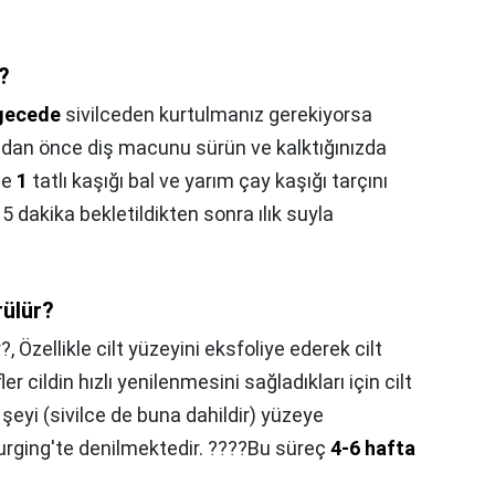
r?
gecede
sivilceden kurtulmanız gerekiyorsa
an önce diş macunu sürün ve kalktığınızda
de
1
tatlı kaşığı bal ve yarım çay kaşığı tarçını
15 dakika bekletildikten sonra ılık suyla
rülür?
r?,
Özellikle cilt yüzeyini eksfoliye ederek cilt
er cildin hızlı yenilenmesini sağladıkları için cilt
 şeyi (sivilce de buna dahildir) yüzeye
urging'te denilmektedir. ????Bu süreç
4-6 hafta