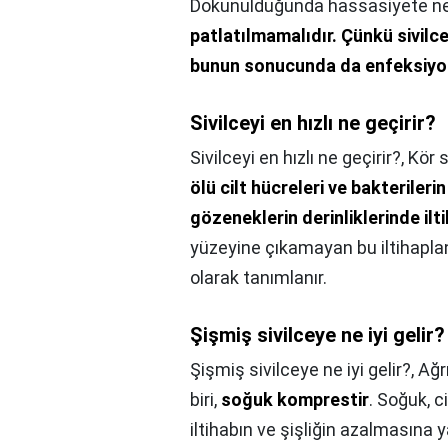
Dokunulduğunda hassasiyete ned
patlatılmamalıdır.
Çünkü sivilce
bunun sonucunda da enfeksiyon
Sivilceyi en hızlı ne geçirir?
Sivilceyi en hızlı ne geçirir?,
Kör s
ölü cilt hücreleri ve bakterileri
gözeneklerin derinliklerinde il
yüzeyine çıkamayan bu iltihaplan
olarak tanımlanır.
Şişmiş sivilceye ne iyi gelir?
Şişmiş sivilceye ne iyi gelir?,
Ağrı
biri,
soğuk komprestir
. Soğuk, c
iltihabın ve şişliğin azalmasına 