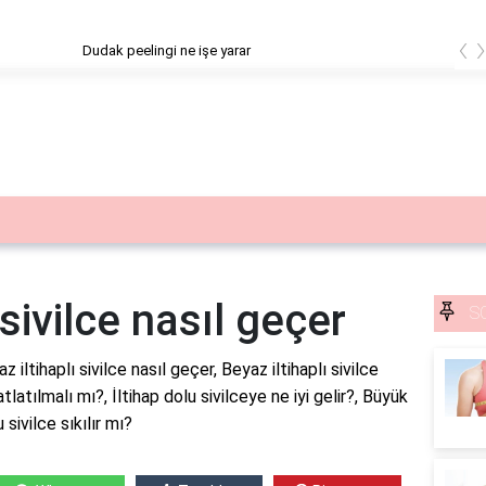
‹
eelingi ne işe yarar
 sivilce nasıl geçer
S
z iltihaplı sivilce nasıl geçer, Beyaz iltihaplı sivilce
tlatılmalı mı?, İltihap dolu sivilceye ne iyi gelir?, Büyük
sivilce sıkılır mı?