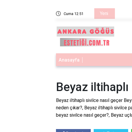
Yeni
i
Cuma 12:51
Dudak p
Anasayfa
Beyaz iltihaplı
Beyaz iltihaplı sivilce nasıl geçer Beya
neden çıkar?, Beyaz iltihaplı sivilce pa
beyaz sivilce nasıl geçer?, Beyaz uçlu 