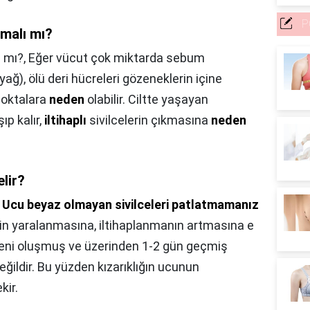
P
ılmalı mı?
ı mı?,
Eğer vücut çok miktarda sebum
yağ), ölü deri hücreleri gözeneklerin içine
noktalara
neden
olabilir. Ciltte yaşayan
ıp kalır,
iltihaplı
sivilcelerin çıkmasına
neden
elir?
,
Ucu beyaz olmayan sivilceleri patlatmamanız
zin yaralanmasına, iltihaplanmanın artmasına e
yeni oluşmuş ve üzerinden 1-2 gün geçmiş
eğildir. Bu yüzden kızarıklığın ucunun
kir.