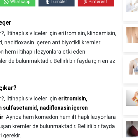
Whatsapp
Tumbler
Pinterest
geçer
, İltihaplı sivilceler için eritromisin, klindamisin,
 nadifloxasin içeren antibiyotikli kremler
n hem iltihaplı lezyonlara etki eden
 de bulunmaktadır. Bellirli bir fayda için en az
 çıkar?
r?,
İltihaplı sivilceler için
eritromisin,
m sülfasetamid, nadifloxasin içeren
ir
. Ayrıca hem komedon hem iltihaplı lezyonlara
an kremler de bulunmaktadır. Bellirli bir fayda
i gerekir.