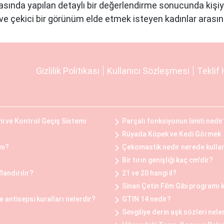
asında yapılan detaylı bir değerlendirme sonucunda kişiy
e çekici bir görünüm elde etmek isteyen kadınlar arasın
fiziksel rahatsızlıklar veya estetik kaygılar nedeniyle b
Gizlilik Politikası
Kullanıcı Sözleşmesi
Teklif 
Bu operasyon, göğüs dokusunun ve yağın çıkarılması ile ge
ını hafifletmek, postürü düzeltmek ve günlük yaşam kalite
i ve Kontrol Geçiş Sistemi
Parçalı fonksiyonun limiti nedir
Öncesi ve Sonrası
Rüyada Köpek ve Kedi Görmek
ncesinde ve sonrasında belirli adımlar takip edilir. Oper
mı?
Çekomastik nedir nerede kullan
klentiler belirlenir ve uygun bir planlama yapılır. Operasy
Bir tırın genişliği kaç cm'dir?
belirli bir süre doktorun önerdiği yönergeleri takip etmel
landırılır?
21 ve 20 hangi il?
 tam olarak deneyimleyebilmesi için doktorun önerilerine 
Sinan Çetin Film Gibi programı 
antisepsi kuralları nelerdir?
GTIN 14 nedir?
Sevgiliye derin aşk sözleri nele
i faktörlere bağlı olarak değişiklik gösterir. Bu faktörler 