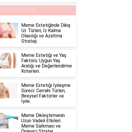
OPÜLER YAZILAR
Meme Estetiğinde Dikiş
İzi: Türleri, İz Kalma
Olasılığı ve Azaltma
Strateji..
Meme Estetiği ve Yaş
Faktörü: Uygun Yaş
Aralığı ve Değerlendirme
Kriterleri..
Meme Estetiği İyileşme
Süreci: Cerrahi Türleri,
Bireysel Faktörler ve
İyile..
Meme Dikleştirmenin
Uzun Vadeli Etkileri:
Meme Sarkması ve
Önleyici Stratej..