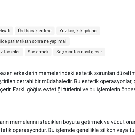
liyatı
Üst bacak eritme
Yüz kırışıklık giderici
vilce patlattıktan sonra ne yapılmalı
vitaminler
Saç örmek
Saç mantarı nasıl geçer
 bazen erkeklerin memelerindeki estetik sorunları düzeltm
tirilen cerrahi bir müdahaledir. Bu estetik operasyonlar
erir. Farklı göğüs estetiği türlerini ve bu işlemlerin önces
rın memelerini istedikleri boyuta getirmek ve vücut oran
tetik operasyondur. Bu işlemde genellikle silikon veya tuzl