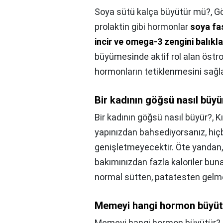
Soya sütü kalça büyütür mü?,
Gö
prolaktin gibi hormonlar
soya fas
incir ve omega-3 zengini balıkla
büyümesinde aktif rol alan östr
hormonların tetiklenmesini sağl
Bir kadının göğsü nasıl büyü
Bir kadının göğsü nasıl büyür?,
K
yapınızdan bahsediyorsanız, hiçb
genişletmeyecektir. Öte yandan
bakımınızdan fazla kaloriler buna
normal sütten, patatesten gelme
Memeyi hangi hormon büyüt
Memeyi hangi hormon büyütür?