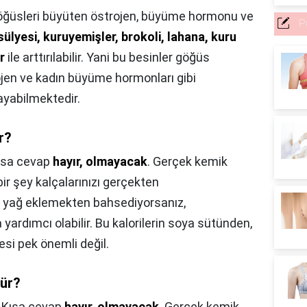
ğüsleri büyüten östrojen, büyüme hormonu ve
P
ülyesi, kuruyemişler, brokoli, lahana, kuru
r
ile arttırılabilir. Yani bu besinler göğüs
ojen ve kadın büyüme hormonları gibi
ayabilmektedir.
r?
ısa cevap
hayır, olmayacak
. Gerçek kemik
ir şey kalçalarınızı gerçekten
, yağ eklemekten bahsediyorsanız,
 yardımcı olabilir. Bu kalorilerin soya sütünden,
si pek önemli değil.
ür?
,
Kısa cevap
hayır, olmayacak
. Gerçek kemik