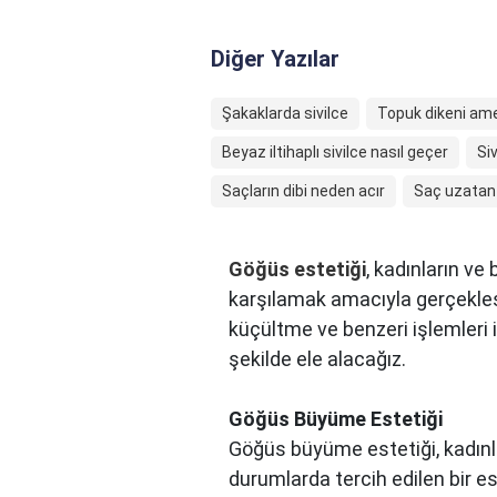
Diğer Yazılar
Şakaklarda sivilce
Topuk dikeni ame
Beyaz iltihaplı sivilce nasıl geçer
Si
Saçların dibi neden acır
Saç uzatan 
Göğüs estetiği
, kadınların ve
karşılamak amacıyla gerçekleş
küçültme ve benzeri işlemleri iç
şekilde ele alacağız.
Göğüs Büyüme Estetiği
Göğüs büyüme estetiği, kadınla
durumlarda tercih edilen bir es