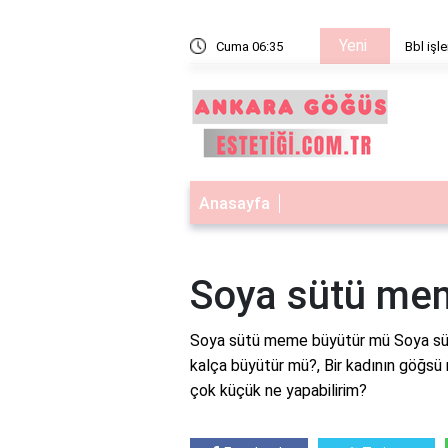
Yeni
işe yarar
Cuma 06:35
Bbl işle
Anasayfa
Soya sütü me
Soya sütü meme büyütür mü Soya sü
kalça büyütür mü?, Bir kadının göğs
çok küçük ne yapabilirim?