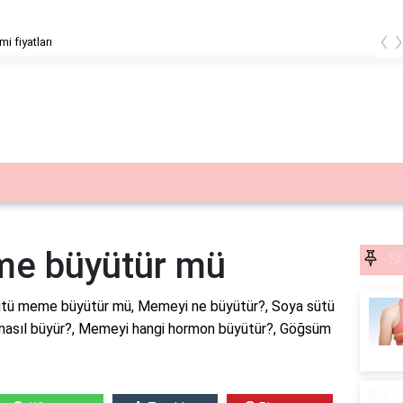
‹
mi fiyatları
me büyütür mü
S
tü meme büyütür mü, Memeyi ne büyütür?, Soya sütü
ü nasıl büyür?, Memeyi hangi hormon büyütür?, Göğsüm