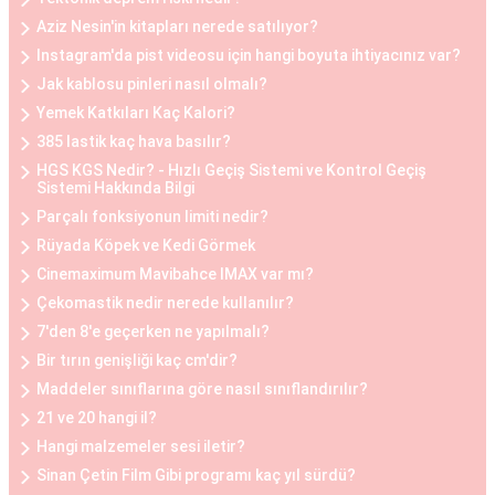
kadınlar, göğüs küçültme estetiğini tercih
Aziz Nesin'in kitapları nerede satılıyor?
edebilirler. Bu operasyon, göğüs dokusunun ve
Instagram'da pist videosu için hangi boyuta ihtiyacınız var?
yağın çıkarılması ile gerçekleştirilir. Göğüs
Jak kablosu pinleri nasıl olmalı?
küçültme estetiği, sırt ve boyun ağrılarını
Yemek Katkıları Kaç Kalori?
hafifletmek, postürü düzeltmek ve günlük yaşam
385 lastik kaç hava basılır?
HGS KGS Nedir? - Hızlı Geçiş Sistemi ve Kontrol Geçiş
kalitesini artırmak isteyen kadınlar arasında
Sistemi Hakkında Bilgi
oldukça yaygındır.
Parçalı fonksiyonun limiti nedir?
Rüyada Köpek ve Kedi Görmek
Göğüs Küçültme ve Büyütme Öncesi ve Sonrası
Cinemaximum Mavibahce IMAX var mı?
Göğüs estetiği operasyonları öncesinde ve
Çekomastik nedir nerede kullanılır?
sonrasında belirli adımlar takip edilir. Operasyon
7'den 8'e geçerken ne yapılmalı?
öncesinde, hasta ile detaylı bir görüşme yapılır,
Bir tırın genişliği kaç cm'dir?
beklentiler belirlenir ve uygun bir planlama yapılır.
Maddeler sınıflarına göre nasıl sınıflandırılır?
Operasyon sonrasında ise hasta, iyileşme
21 ve 20 hangi il?
sürecine uygun olarak belirli bir süre doktorun
Hangi malzemeler sesi iletir?
önerdiği yönergeleri takip etmelidir. Her iki
Sinan Çetin Film Gibi programı kaç yıl sürdü?