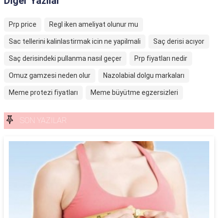
Diğer Yazılar
Prp price
Regl iken ameliyat olunur mu
Sac tellerini kalinlastirmak icin ne yapilmali
Saç derisi acıyor
Saç derisindeki pullanma nasıl geçer
Prp fiyatları nedir
Omuz gamzesi neden olur
Nazolabial dolgu markaları
Meme protezi fiyatları
Meme büyütme egzersizleri
SON YAZILAR