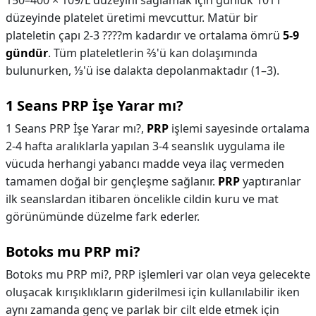
150–400 × 109/L düzeyini sağlamak için günlük 1011
düzeyinde platelet üretimi mevcuttur. Matür bir
plateletin çapı 2-3 ????m kadardır ve ortalama ömrü
5-9
gündür
. Tüm plateletlerin ⅔'ü kan dolaşımında
bulunurken, ⅓'ü ise dalakta depolanmaktadır (1–3).
1 Seans PRP İşe Yarar mı?
1 Seans PRP İşe Yarar mı?,
PRP
işlemi sayesinde ortalama
2-4 hafta aralıklarla yapılan 3-4 seanslık uygulama ile
vücuda herhangi yabancı madde veya ilaç vermeden
tamamen doğal bir gençleşme sağlanır.
PRP
yaptıranlar
ilk seanslardan itibaren öncelikle cildin kuru ve mat
görünümünde düzelme fark ederler.
Botoks mu PRP mi?
Botoks mu PRP mi?,
PRP işlemleri var olan veya gelecekte
oluşacak kırışıklıkların giderilmesi için kullanılabilir iken
aynı zamanda genç ve parlak bir cilt elde etmek için