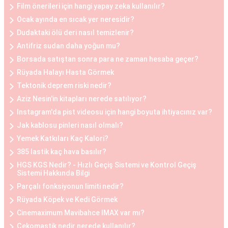
kadınlar, göğüs küçültme estetiğini tercih
Film önerileri için hangi yapay zeka kullanılır?
edebilirler. Bu operasyon, göğüs dokusunun ve
Ocak ayında en sıcak yer neresidir?
yağın çıkarılması ile gerçekleştirilir. Göğüs
Dudaktaki ölü deri nasıl temizlenir?
küçültme estetiği, sırt ve boyun ağrılarını
Antifriz sudan daha yoğun mu?
hafifletmek, postürü düzeltmek ve günlük yaşam
Borsada satıştan sonra para ne zaman hesaba geçer?
Rüyada Halayı Hasta Görmek
kalitesini artırmak isteyen kadınlar arasında
Tektonik deprem riski nedir?
oldukça yaygındır.
Aziz Nesin'in kitapları nerede satılıyor?
Instagram'da pist videosu için hangi boyuta ihtiyacınız var?
Göğüs Küçültme ve Büyütme Öncesi ve Sonrası
Jak kablosu pinleri nasıl olmalı?
Göğüs estetiği operasyonları öncesinde ve
Yemek Katkıları Kaç Kalori?
sonrasında belirli adımlar takip edilir. Operasyon
385 lastik kaç hava basılır?
öncesinde, hasta ile detaylı bir görüşme yapılır,
HGS KGS Nedir? - Hızlı Geçiş Sistemi ve Kontrol Geçiş
beklentiler belirlenir ve uygun bir planlama yapılır.
Sistemi Hakkında Bilgi
Operasyon sonrasında ise hasta, iyileşme
Parçalı fonksiyonun limiti nedir?
sürecine uygun olarak belirli bir süre doktorun
Rüyada Köpek ve Kedi Görmek
önerdiği yönergeleri takip etmelidir. Her iki
Cinemaximum Mavibahce IMAX var mı?
durumda da hasta, cerrahi müdahalenin etkilerini
Çekomastik nedir nerede kullanılır?