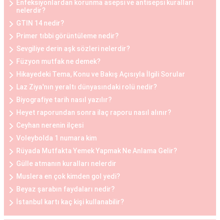
Enfeksiyonlardan korunma asepsi ve antisepsi kuralları
kalitesini artırmak isteyen kadınlar arasında
nelerdir?
oldukça yaygındır.
GTIN 14 nedir?
Primer tıbbi görüntüleme nedir?
Göğüs Küçültme ve Büyütme Öncesi ve Sonrası
Sevgiliye derin aşk sözleri nelerdir?
Göğüs estetiği operasyonları öncesinde ve
Füzyon mutfak ne demek?
sonrasında belirli adımlar takip edilir. Operasyon
Hikayedeki Tema, Konu ve Bakış Açısıyla İlgili Sorular
öncesinde, hasta ile detaylı bir görüşme yapılır,
Laz Ziya'nın yeraltı dünyasındaki rolü nedir?
beklentiler belirlenir ve uygun bir planlama yapılır.
Biyografiye tarih nasıl yazılır?
Operasyon sonrasında ise hasta, iyileşme
Heyet raporundan sonra ilaç raporu nasıl alınır?
sürecine uygun olarak belirli bir süre doktorun
Ceyhan nerenin ilçesi
önerdiği yönergeleri takip etmelidir. Her iki
Voleybolda 1 numara kim
durumda da hasta, cerrahi müdahalenin etkilerini
Rüyada Mutfakta Yemek Yapmak Ne Anlama Gelir?
tam olarak deneyimleyebilmesi için doktorun
Gülle atmanın kuralları nelerdir
önerilerine uymalıdır.
Muslera en çok kimden gol yedi?
Beyaz şarabın faydaları nedir?
Göğüs Estetiği Ne Kadar?
İstanbul kartı kaç kişi kullanabilir?
Göğüs estetiği fiyatları, çeşitli faktörlere bağlı