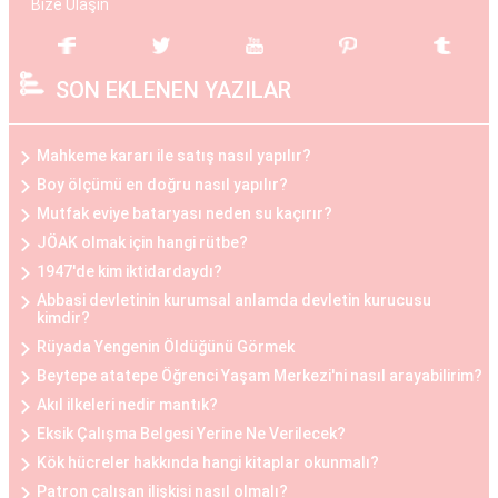
detaylı bir değerlendirme sonucunda kişiye özel
Bize Ulaşın
planlanır. Göğüs büyüme estetiği, daha dolgun ve
çekici bir görünüm elde etmek isteyen kadınlar
SON EKLENEN YAZILAR
arasında popülerdir.
Göğüs Küçültme Estetiği
Mahkeme kararı ile satış nasıl yapılır?
Büyük göğüslerin neden olduğu fiziksel
Boy ölçümü en doğru nasıl yapılır?
rahatsızlıklar veya estetik kaygılar nedeniyle bazı
Mutfak eviye bataryası neden su kaçırır?
kadınlar, göğüs küçültme estetiğini tercih
JÖAK olmak için hangi rütbe?
edebilirler. Bu operasyon, göğüs dokusunun ve
1947'de kim iktidardaydı?
yağın çıkarılması ile gerçekleştirilir. Göğüs
Abbasi devletinin kurumsal anlamda devletin kurucusu
kimdir?
küçültme estetiği, sırt ve boyun ağrılarını
Rüyada Yengenin Öldüğünü Görmek
hafifletmek, postürü düzeltmek ve günlük yaşam
Beytepe atatepe Öğrenci Yaşam Merkezi'ni nasıl arayabilirim?
kalitesini artırmak isteyen kadınlar arasında
Akıl ilkeleri nedir mantık?
oldukça yaygındır.
Eksik Çalışma Belgesi Yerine Ne Verilecek?
Kök hücreler hakkında hangi kitaplar okunmalı?
Göğüs Küçültme ve Büyütme Öncesi ve Sonrası
Patron çalışan ilişkisi nasıl olmalı?