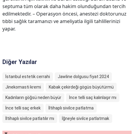
septuma tüm olarak daha hakim olunduğundan tercih
edilmektedir. – Operasyon öncesi, anestezi doktorunuz
tıbbi sağlık taramanızı ve ameliyatla ilgili tahlillerinizi
yapar.
Diğer Yazılar
İstanbul estetik cerrahi
Jawline dolgusu fiyat 2024
Jinekomasti kremi
Kabak çekirdeği gögüs büyütürmü
Kadınların göğsü neden büyür
İnce telli saç kalınlaşır mı
İnce telli saç erkek
İltihaplı sivilce patlatma
İltihaplı sivilce patlatılır mı
İğneyle sivilce patlatmak