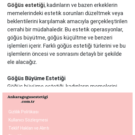
Göğüs estetiği
, kadınların ve bazen erkeklerin
memelerindeki estetik sorunları düzeltmek veya
beklentilerini karşılamak amacıyla gerçekleştirilen
cerrahi bir müdahaledir. Bu estetik operasyonlar,
göğüs büyütme, göğüs küçültme ve benzeri
işlemleri içerir. Farklı göğüs estetiği türlerini ve bu
işlemlerin öncesi ve sonrasını detaylı bir şekilde
ele alacağız.
Göğüs Büyüme Estetiği
Göğüs büyüme estetiği, kadınların memelerini
istedikleri boyuta getirmek ve vücut oranlarını
dengelemek istedikleri durumlarda tercih edilen
bir estetik operasyondur. Bu işlemde genellikle
Gizlilik Politikası
silikon veya tuzlu su dolu implantlar kullanılır.
Kullanıcı Sözleşmesi
Operasyon, hasta ile cerrah arasında yapılan
Teklif Hakları ve Alıntı