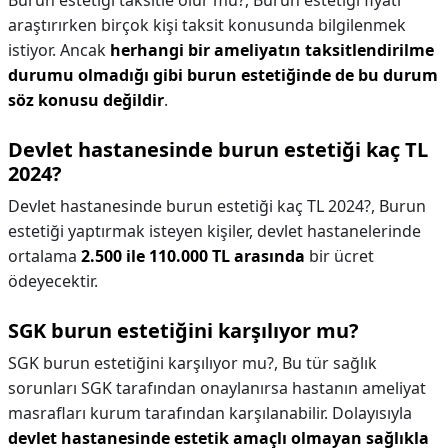
Burun estetiği taksitle olur mu?,
Burun estetiği fiyatı
araştırırken birçok kişi taksit konusunda bilgilenmek
istiyor. Ancak
herhangi bir ameliyatın taksitlendirilme
durumu olmadığı gibi burun estetiğinde de bu durum
söz konusu değildir
.
Devlet hastanesinde burun estetiği kaç TL
2024?
Devlet hastanesinde burun estetiği kaç TL 2024?,
Burun
estetiği yaptırmak isteyen kişiler, devlet hastanelerinde
ortalama
2.500 ile 110.000 TL arasında
bir ücret
ödeyecektir.
SGK burun estetiğini karşılıyor mu?
SGK burun estetiğini karşılıyor mu?,
Bu tür sağlık
sorunları SGK tarafından onaylanırsa hastanın ameliyat
masrafları kurum tarafından karşılanabilir. Dolayısıyla
devlet hastanesinde estetik amaçlı olmayan sağlıkla