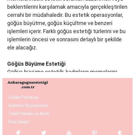
beklentilerini karşılamak amacıyla gerçekleştirilen
cerrahi bir müdahaledir. Bu estetik operasyonlar,
göğüs büyütme, göğüs küçültme ve benzeri
işlemleri içerir. Farklı göğüs estetiği türlerini ve bu
işlemlerin öncesi ve sonrasını detaylı bir şekilde
ele alacağız.
Göğüs Büyüme Estetiği
Göğüs büyüme estetiği, kadınların memelerini
istedikleri boyuta getirmek ve vücut oranlarını
dengelemek istedikleri durumlarda tercih edilen
bir estetik operasyondur. Bu işlemde genellikle
Gizlilik Politikası
silikon veya tuzlu su dolu implantlar kullanılır.
Kullanıcı Sözleşmesi
Operasyon, hasta ile cerrah arasında yapılan
Teklif Hakları ve Alıntı
detaylı bir değerlendirme sonucunda kişiye özel
Bize Ulaşın
planlanır. Göğüs büyüme estetiği, daha dolgun ve