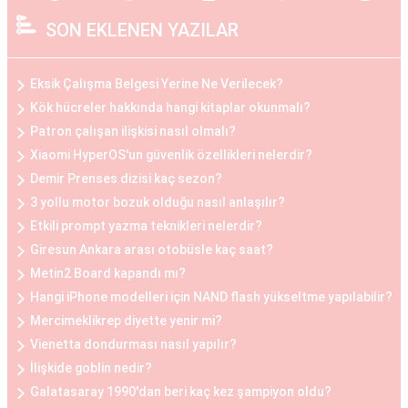
çekici bir görünüm elde etmek isteyen kadınlar
SON EKLENEN YAZILAR
arasında popülerdir.
Göğüs Küçültme Estetiği
Eksik Çalışma Belgesi Yerine Ne Verilecek?
Büyük göğüslerin neden olduğu fiziksel
Kök hücreler hakkında hangi kitaplar okunmalı?
rahatsızlıklar veya estetik kaygılar nedeniyle bazı
Patron çalışan ilişkisi nasıl olmalı?
kadınlar, göğüs küçültme estetiğini tercih
Xiaomi HyperOS'un güvenlik özellikleri nelerdir?
edebilirler. Bu operasyon, göğüs dokusunun ve
Demir Prenses dizisi kaç sezon?
yağın çıkarılması ile gerçekleştirilir. Göğüs
3 yollu motor bozuk olduğu nasıl anlaşılır?
küçültme estetiği, sırt ve boyun ağrılarını
Etkili prompt yazma teknikleri nelerdir?
hafifletmek, postürü düzeltmek ve günlük yaşam
Giresun Ankara arası otobüsle kaç saat?
Metin2 Board kapandı mı?
kalitesini artırmak isteyen kadınlar arasında
Hangi iPhone modelleri için NAND flash yükseltme yapılabilir?
oldukça yaygındır.
Mercimeklikrep diyette yenir mi?
Vienetta dondurması nasıl yapılır?
Göğüs Küçültme ve Büyütme Öncesi ve Sonrası
İlişkide goblin nedir?
Göğüs estetiği operasyonları öncesinde ve
Galatasaray 1990'dan beri kaç kez şampiyon oldu?
sonrasında belirli adımlar takip edilir. Operasyon