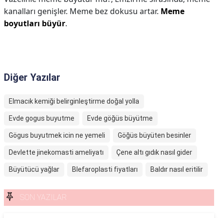
kanalları genişler. Meme bez dokusu artar.
Meme
boyutları büyür
.
Diğer Yazılar
Elmacık kemiği belirginleştirme doğal yolla
Evde gogus buyutme
Evde göğüs büyütme
Gögus buyutmek icin ne yemeli
Göğüs büyüten besinler
Devlette jinekomasti ameliyatı
Çene altı gıdık nasıl gider
Büyütücü yağlar
Blefaroplasti fiyatları
Baldır nasıl eritilir
SON YAZILAR