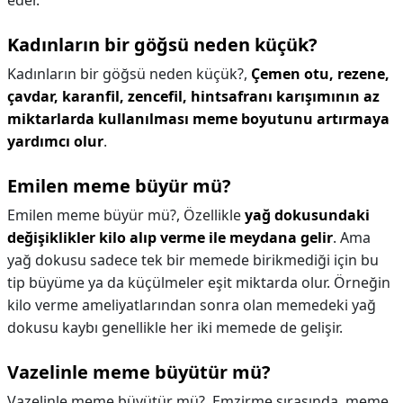
eder.
Kadınların bir göğsü neden küçük?
Kadınların bir göğsü neden küçük?,
Çemen otu, rezene,
çavdar, karanfil, zencefil, hintsafranı karışımının az
miktarlarda kullanılması meme boyutunu artırmaya
yardımcı olur
.
Emilen meme büyür mü?
Emilen meme büyür mü?,
Özellikle
yağ dokusundaki
değişiklikler kilo alıp verme ile meydana gelir
. Ama
yağ dokusu sadece tek bir memede birikmediği için bu
tip büyüme ya da küçülmeler eşit miktarda olur. Örneğin
kilo verme ameliyatlarından sonra olan memedeki yağ
dokusu kaybı genellikle her iki memede de gelişir.
Vazelinle meme büyütür mü?
Vazelinle meme büyütür mü?,
Emzirme sırasında, meme