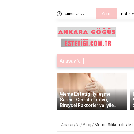
Yeni
işe yarar
Cuma 23:22
Bbl işle
Anasayfa
‹
Estetiği ve Yaş
Meme Estetiği İyileşme
rü: Uygun Yaş Aralığı
Süreci: Cerrahi Türleri,
erlendirme Kriterleri..
Bireysel Faktörler ve İyile..
Anasayfa
Blog
Meme Silikon devlet 