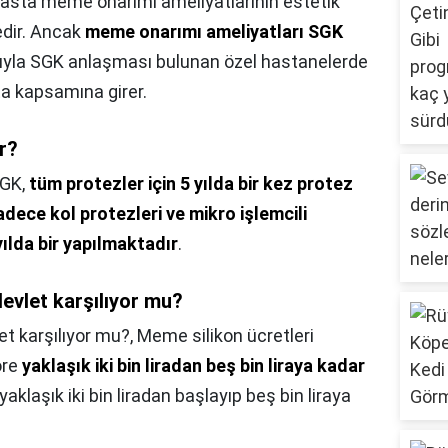
asta meme onarımı ameliyatlarının estetik
edir. Ancak
meme onarımı ameliyatları SGK
sıyla SGK anlaşması bulunan özel hastanelerde
ta kapsamına girer.
r?
GK,
tüm protezler için 5 yılda bir kez protez
dece kol protezleri ve mikro işlemcili
ılda bir yapılmaktadır
.
evlet karşılıyor mu?
t karşılıyor mu?,
Meme silikon ücretleri
öre
yaklaşık iki bin liradan beş bin liraya kadar
aklaşık iki bin liradan başlayıp beş bin liraya