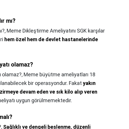
ır mı?
ı?,
Meme Dikleştirme Ameliyatını SGK karşılar
ri
hem özel hem de devlet hastanelerinde
yatı olamaz?
ı olamaz?,
Meme büyütme ameliyatları 18
ulanabilecek bir operasyondur. Fakat
yakın
irmeye devam eden ve sık kilo alıp veren
liyatı uygun görülmemektedir.
malı?
?,
Sağlıklı ve dengeli beslenme, düzenli