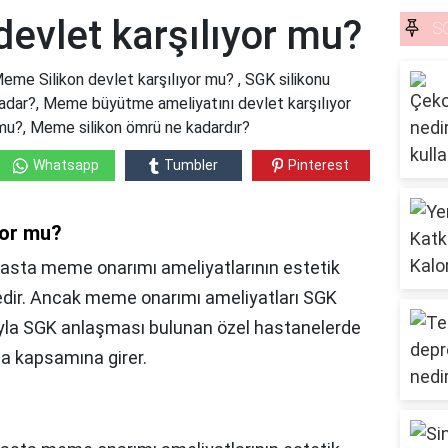
evlet karşılıyor mu?
S
eme Silikon devlet karşılıyor mu? , SGK silikonu
 kadar?, Meme büyütme ameliyatını devlet karşılıyor
u?, Meme silikon ömrü ne kadardır?
Whatsapp
Tumbler
Pinterest
yor mu?
 hasta meme onarımı ameliyatlarının estetik
edir. Ancak meme onarımı ameliyatları SGK
ıyla SGK anlaşması bulunan özel hastanelerde
ta kapsamına girer.