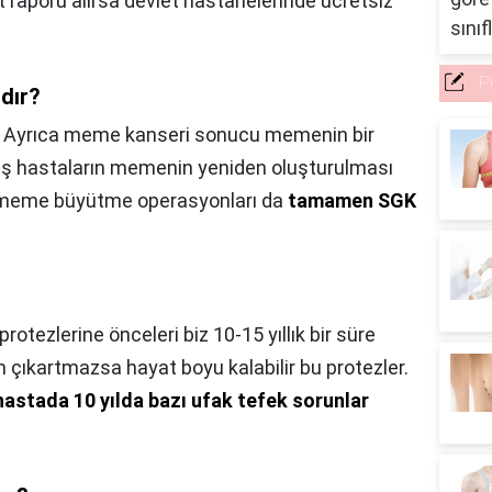
 raporu alırsa devlet hastanelerinde ücretsiz
P
dır?
,
Ayrıca meme kanseri sonucu memenin bir
ş hastaların memenin yeniden oluşturulması
le meme büyütme operasyonları da
tamamen SGK
otezlerine önceleri biz 10-15 yıllık bir süre
n çıkartmazsa hayat boyu kalabilir bu protezler.
 hastada 10 yılda bazı ufak tefek sorunlar