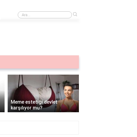
›
Göğüs korsesi
›
Meme Estetiğinde Dikiş 
Meme estetiği devlet
Türleri, İz Kalma Olasılı
karşılıyor mu?
Azaltma Strateji..