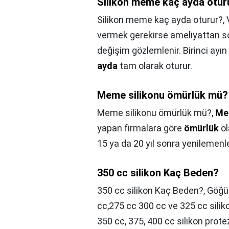
Silikon meme kaç ayda otur
Silikon meme kaç ayda oturur?,
vermek gerekirse ameliyattan s
değişim gözlemlenir. Birinci ayı
ayda
tam olarak oturur.
Meme silikonu ömürlük mü?
Meme silikonu ömürlük mü?,
Me
yapan firmalara göre
ömürlük
ol
15 ya da 20 yıl sonra yenilemenler
350 cc silikon Kaç Beden?
350 cc silikon Kaç Beden?,
Göğü
cc,275 cc 300 cc ve 325 cc sili
350 cc, 375, 400 cc silikon pro