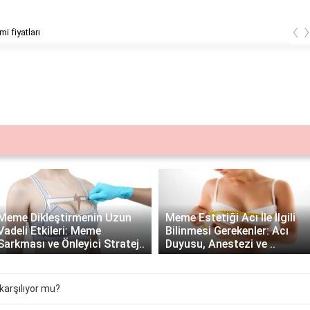
‹
mi fiyatları
Meme Dikleştirmenin Uzun
Meme Estetiği Acı İle İlgili
Vadeli Etkileri: Meme
Bilinmesi Gerekenler: Acı
Sarkması ve Önleyici Stratej..
Duyusu, Anestezi ve ..
karşılıyor mu?