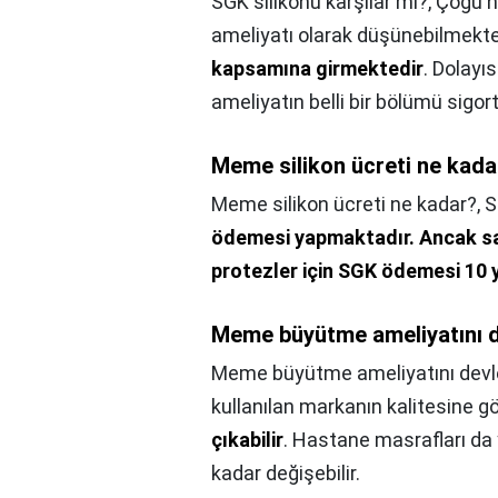
SGK silikonu karşılar mı?,
Çoğu h
ameliyatı olarak düşünebilmekt
kapsamına girmektedir
. Dolayı
ameliyatın belli bir bölümü sigor
Meme silikon ücreti ne kada
Meme silikon ücreti ne kadar?,
S
ödemesi yapmaktadır.
Ancak sa
protezler için SGK ödemesi 10 y
Meme büyütme ameliyatını d
Meme büyütme ameliyatını devle
kullanılan markanın kalitesine g
çıkabilir
. Hastane masrafları da y
kadar değişebilir.