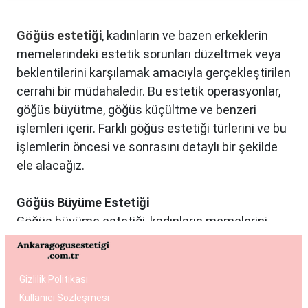
Göğüs estetiği
, kadınların ve bazen erkeklerin
memelerindeki estetik sorunları düzeltmek veya
beklentilerini karşılamak amacıyla gerçekleştirilen
cerrahi bir müdahaledir. Bu estetik operasyonlar,
göğüs büyütme, göğüs küçültme ve benzeri
işlemleri içerir. Farklı göğüs estetiği türlerini ve bu
işlemlerin öncesi ve sonrasını detaylı bir şekilde
ele alacağız.
Göğüs Büyüme Estetiği
Göğüs büyüme estetiği, kadınların memelerini
istedikleri boyuta getirmek ve vücut oranlarını
dengelemek istedikleri durumlarda tercih edilen
bir estetik operasyondur. Bu işlemde genellikle
Gizlilik Politikası
silikon veya tuzlu su dolu implantlar kullanılır.
Kullanıcı Sözleşmesi