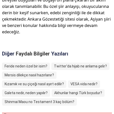
bireysel duyguları ve doğayı ön plana çıkaran bir akım
olarak tanımlanabilir. Bu özel şiir anlayışı, okuyucularına
derin bir keşif sunarken, edebi zenginliği ile de dikkat
çekmektedir. Ankara Gözestetiği sitesi olarak, Aşiyan şiiri
ve benzeri konular hakkında bilgi vermeye devam
edeceğiz.
Diğer
Faydalı Bilgiler
Yazıları
Feride neden özel bir isim?
Twitter'da hijab ne anlama gelir?
Mersis dilekçe nasıl hazırlanır?
Kızamık ve su çiçeği nasıl ayırt edilir?
VESA vida nedir?
Galeta nedir, neden yapılır?
Akhunlar hangi Türk boyudur?
Shinmai Maou no Testament 3 kaç bölüm?