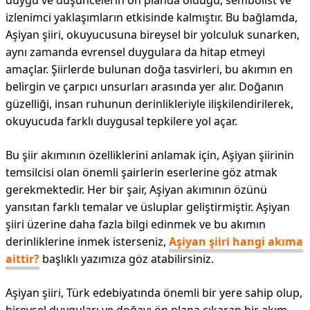
duygu ve düşüncelerin ön planda olduğu, sembolist ve
izlenimci yaklaşımların etkisinde kalmıştır. Bu bağlamda,
Aşiyan şiiri, okuyucusuna bireysel bir yolculuk sunarken,
aynı zamanda evrensel duygulara da hitap etmeyi
amaçlar. Şiirlerde bulunan doğa tasvirleri, bu akımın en
belirgin ve çarpıcı unsurları arasında yer alır. Doğanın
güzelliği, insan ruhunun derinlikleriyle ilişkilendirilerek,
okuyucuda farklı duygusal tepkilere yol açar.
Bu şiir akımının özelliklerini anlamak için, Aşiyan şiirinin
temsilcisi olan önemli şairlerin eserlerine göz atmak
gerekmektedir. Her bir şair, Aşiyan akımının özünü
yansıtan farklı temalar ve üsluplar geliştirmiştir. Aşiyan
şiiri üzerine daha fazla bilgi edinmek ve bu akımın
derinliklerine inmek isterseniz,
Aşiyan şiiri hangi akıma
aittir?
başlıklı yazımıza göz atabilirsiniz.
Aşiyan şiiri, Türk edebiyatında önemli bir yere sahip olup,