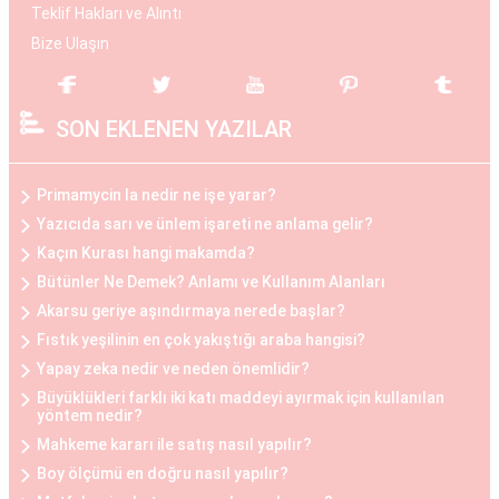
Operasyon, hasta ile cerrah arasında yapılan
Teklif Hakları ve Alıntı
detaylı bir değerlendirme sonucunda kişiye özel
Bize Ulaşın
planlanır. Göğüs büyüme estetiği, daha dolgun ve
çekici bir görünüm elde etmek isteyen kadınlar
SON EKLENEN YAZILAR
arasında popülerdir.
Göğüs Küçültme Estetiği
Primamycin la nedir ne işe yarar?
Büyük göğüslerin neden olduğu fiziksel
Yazıcıda sarı ve ünlem işareti ne anlama gelir?
rahatsızlıklar veya estetik kaygılar nedeniyle bazı
Kaçın Kurası hangi makamda?
kadınlar, göğüs küçültme estetiğini tercih
Bütünler Ne Demek? Anlamı ve Kullanım Alanları
edebilirler. Bu operasyon, göğüs dokusunun ve
Akarsu geriye aşındırmaya nerede başlar?
yağın çıkarılması ile gerçekleştirilir. Göğüs
Fıstık yeşilinin en çok yakıştığı araba hangisi?
küçültme estetiği, sırt ve boyun ağrılarını
Yapay zeka nedir ve neden önemlidir?
hafifletmek, postürü düzeltmek ve günlük yaşam
Büyüklükleri farklı iki katı maddeyi ayırmak için kullanılan
yöntem nedir?
kalitesini artırmak isteyen kadınlar arasında
Mahkeme kararı ile satış nasıl yapılır?
oldukça yaygındır.
Boy ölçümü en doğru nasıl yapılır?