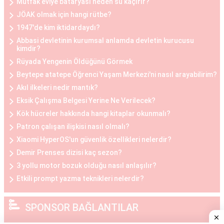
Mutfak eviye bataryası neden su kaçırır?
Göğüs Küçültme ve Büyütme Öncesi ve Sonrası
JÖAK olmak için hangi rütbe?
Göğüs estetiği operasyonları öncesinde ve
1947'de kim iktidardaydı?
sonrasında belirli adımlar takip edilir. Operasyon
Abbasi devletinin kurumsal anlamda devletin kurucusu
kimdir?
öncesinde, hasta ile detaylı bir görüşme yapılır,
Rüyada Yengenin Öldüğünü Görmek
beklentiler belirlenir ve uygun bir planlama yapılır.
Beytepe atatepe Öğrenci Yaşam Merkezi'ni nasıl arayabilirim?
Operasyon sonrasında ise hasta, iyileşme
Akıl ilkeleri nedir mantık?
sürecine uygun olarak belirli bir süre doktorun
Eksik Çalışma Belgesi Yerine Ne Verilecek?
önerdiği yönergeleri takip etmelidir. Her iki
Kök hücreler hakkında hangi kitaplar okunmalı?
durumda da hasta, cerrahi müdahalenin etkilerini
Patron çalışan ilişkisi nasıl olmalı?
tam olarak deneyimleyebilmesi için doktorun
Xiaomi HyperOS'un güvenlik özellikleri nelerdir?
önerilerine uymalıdır.
Demir Prenses dizisi kaç sezon?
3 yollu motor bozuk olduğu nasıl anlaşılır?
Göğüs Estetiği Ne Kadar?
Etkili prompt yazma teknikleri nelerdir?
Göğüs estetiği fiyatları, çeşitli faktörlere bağlı
olarak değişiklik gösterir. Bu faktörler arasında
SPONSOR BAĞLANTILAR
cerrahın deneyimi, kullanılan teknik, klinik ve